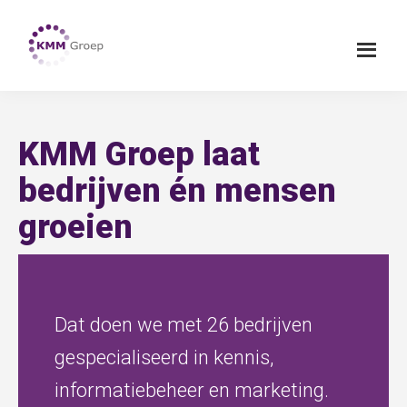
Spring
Door
Spring
KMM
naar
naar
naar
Groep
de
de
de
hoofdnavigatie
hoofd
voettekst
Laat
inhoud
bedrijven
én
KMM Groep laat
mensen
groeien
bedrijven én mensen
groeien
Dat doen we met 26 bedrijven
gespecialiseerd in kennis,
informatiebeheer en marketing.