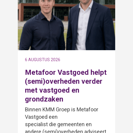
6 AUGUSTUS 2026
30
Metafoor Vastgoed helpt
M
(semi)overheden verder
m
met vastgoed en
s
grondzaken
B
S
Binnen KMM Groep is Metafoor
o
Vastgoed een
a
specialist die gemeenten en
b
andere (semi)overheden adviseert