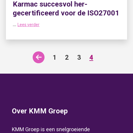
Karmac succesvol her-
gecertificeerd voor de ISO27001
...
Lees verder
1
2
3
4
Footer
Over KMM Groep
KMM Groep is een snelgroeiende